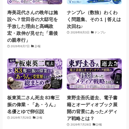
寿美花代さんの晩年は施
ナンプレ（数独）わくわ
設へ？世田谷の大邸宅を
く問題集、その１ | 答えは
手放した理由と髙嶋政
次回ね♪
宏・政伸が見せた「最後
2026年8月3日
ナンプレ
の親孝行」
2026年8月7日
訃報
板東英二さん死去 83奪三
東野圭吾氏逝去、電子書
振の偉業・「あ・うん」
籍とオーディオブック展
名優とゆで卵伝説
開の背景にあったメディ
ア戦略とは？
2026年7月29日
訃報
2026年7月28日
訃報