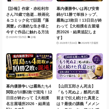
【訃報】作家・赤松利市
幕内優勝争いは再び安青
さん70歳で急逝…映画化
錦が11勝で単独トップ、
＆コミック化で話題『藻
霧島は3敗目！13日目が終
屑蟹』の凄絶な生き様と
わって【大相撲名古屋場
今すぐ作品に触れる方法
所2026・結果追記しま
す】
2026年7月25日
訃報
2026年7月24日
2026年7月場所
幕内優勝争いは霧島たち4
【山田五郎さん死去】
関取が10勝2敗で混沌！12
「もう死ぬよ」酷死の直
日目が終わって【大相撲
前まで伝え続けた真意と
名古屋場所2026・結果追
は？最後の講義『メメン