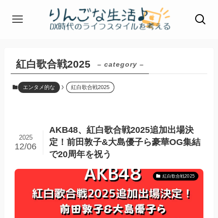
紅白歌合戦2025
– category –
エンタメ的な
紅白歌合戦2025
AKB48、紅白歌合戦2025追加出場決
2025
定！前田敦子&大島優子ら豪華OG集結
12/06
で20周年を祝う
紅白歌合戦2025