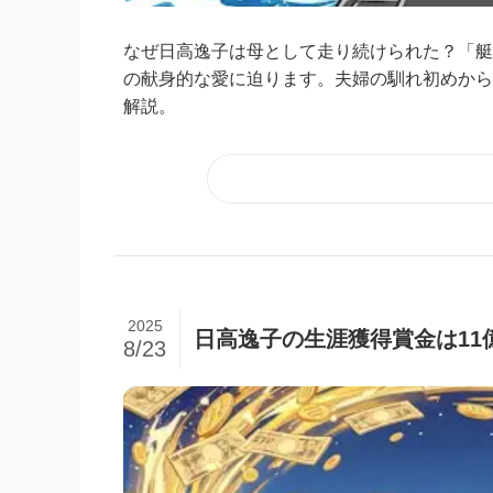
なぜ日高逸子は母として走り続けられた？「艇
の献身的な愛に迫ります。夫婦の馴れ初めから
解説。
2025
日高逸子の生涯獲得賞金は11
8/23