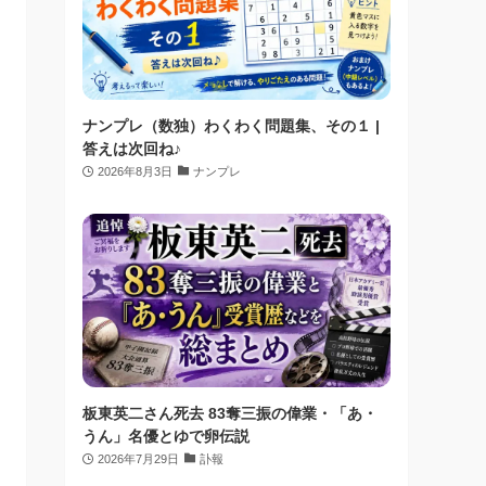
ナンプレ（数独）わくわく問題集、その１ |
答えは次回ね♪
2026年8月3日
ナンプレ
板東英二さん死去 83奪三振の偉業・「あ・
うん」名優とゆで卵伝説
2026年7月29日
訃報