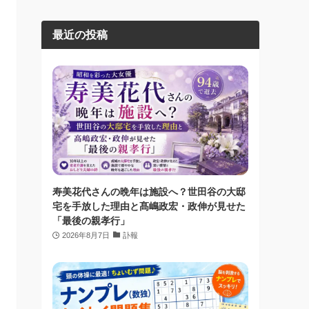
最近の投稿
寿美花代さんの晩年は施設へ？世田谷の大邸
宅を手放した理由と髙嶋政宏・政伸が見せた
「最後の親孝行」
2026年8月7日
訃報