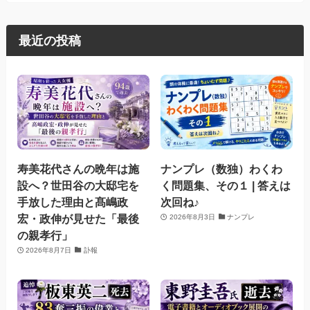
最近の投稿
寿美花代さんの晩年は施
ナンプレ（数独）わくわ
設へ？世田谷の大邸宅を
く問題集、その１ | 答えは
手放した理由と髙嶋政
次回ね♪
宏・政伸が見せた「最後
2026年8月3日
ナンプレ
の親孝行」
2026年8月7日
訃報