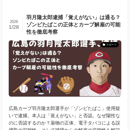
羽月隆太郎逮捕「覚えがない」は通る？
2026
ゾンビたばこの正体とカープ解雇の可能
1/28
性を徹底考察
スポーツ
広島カープ羽月隆太郎選手が「ゾンビたばこ」使用疑
いで逮捕。本人は「覚えがない」と否認。なぜ陽性な
のに否認するのか？薬物の正体、電子タバコによる誤
摂取の可能性、そして球団からの解雇の可能性を解説