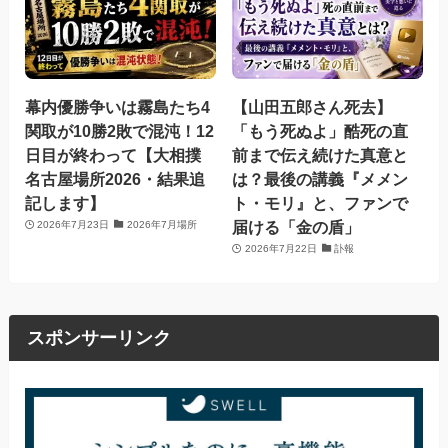
幕内優勝争いは霧島たち4
【山田五郎さん死去】
関取が10勝2敗で混沌！12
「もう死ぬよ」酷死の直
日目が終わって【大相撲
前まで伝え続けた真意と
名古屋場所2026・結果追
は？最後の講義『メメン
記します】
ト・モリ』と、ファンで
届ける「金の盾」
2026年7月23日
2026年7月場所
2026年7月22日
訃報
スポンサーリンク