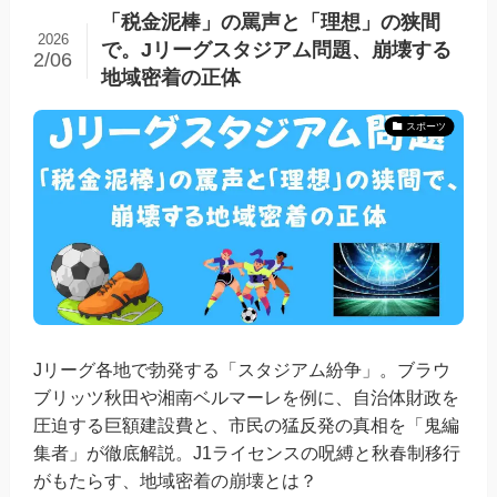
「税金泥棒」の罵声と「理想」の狭間
2026
で。Jリーグスタジアム問題、崩壊する
2/06
地域密着の正体
スポーツ
Jリーグ各地で勃発する「スタジアム紛争」。ブラウ
ブリッツ秋田や湘南ベルマーレを例に、自治体財政を
圧迫する巨額建設費と、市民の猛反発の真相を「鬼編
集者」が徹底解説。J1ライセンスの呪縛と秋春制移行
がもたらす、地域密着の崩壊とは？