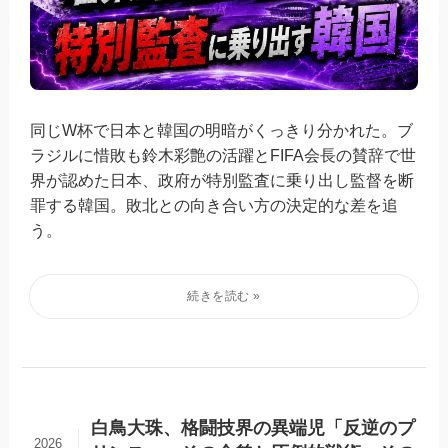
同じW杯で日本と韓国の明暗がくっきり分かれた。ブ
ラジルに惜敗も鈴木彩艶の活躍とFIFA会長の賛辞で世
界が認めた日本、政府が特別監査に乗り出し監督を断
罪する韓国。敗北との向き合い方の決定的な差を追
う。
白鳥大珠、格闘技界の異端児「反逆のプ
2026