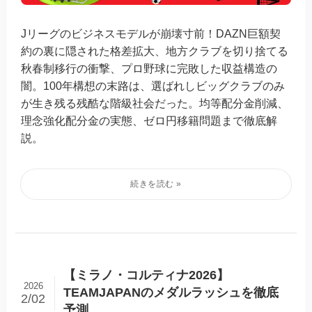
Jリーグのビジネスモデルが崩壊寸前！DAZN巨額契
約の裏に隠された格差拡大、地方クラブを切り捨てる
秋春制移行の衝撃、プロ野球に完敗した収益構造の
闇。100年構想の末路は、選ばれしビッグクラブのみ
が生き残る残酷な階級社会だった。均等配分金削減、
理念強化配分金の実態、ゼロ円移籍問題まで徹底解
説。
【ミラノ・コルティナ2026】
2026
TEAMJAPANのメダルラッシュを徹底
2/02
予測