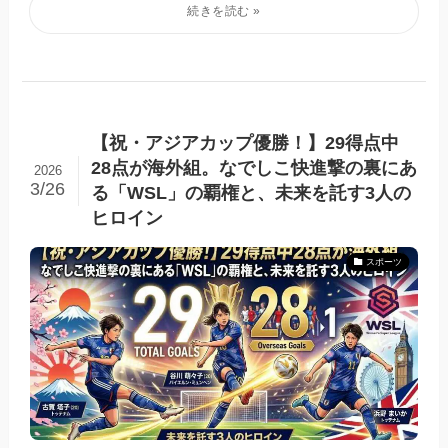
【祝・アジアカップ優勝！】29得点中
28点が海外組。なでしこ快進撃の裏にあ
2026
3/26
る「WSL」の覇権と、未来を託す3人の
ヒロイン
スポーツ