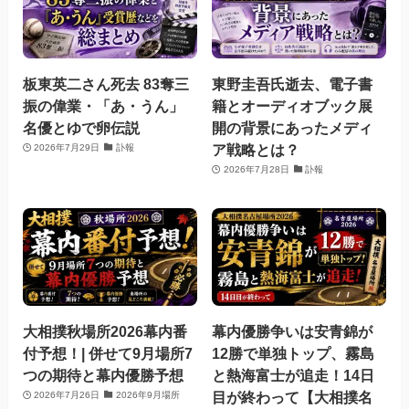
板東英二さん死去 83奪三
東野圭吾氏逝去、電子書
振の偉業・「あ・うん」
籍とオーディオブック展
名優とゆで卵伝説
開の背景にあったメディ
ア戦略とは？
2026年7月29日
訃報
2026年7月28日
訃報
大相撲秋場所2026幕内番
幕内優勝争いは安青錦が
付予想！| 併せて9月場所7
12勝で単独トップ、霧島
つの期待と幕内優勝予想
と熱海富士が追走！14日
目が終わって【大相撲名
2026年7月26日
2026年9月場所