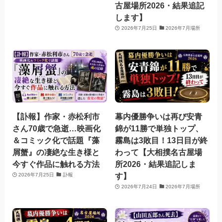
古屋場所2026・結果追記
します】
2026年7月25日
2026年7月場所
【訃報】作家・赤松利市
幕内優勝争いは再び安青
さん70歳で急逝…映画化
錦が11勝で単独トップ、
＆コミック化で話題『藻
霧島は3敗目！13日目が終
屑蟹』の凄絶な生き様と
わって【大相撲名古屋場
今すぐ作品に触れる方法
所2026・結果追記しま
す】
2026年7月25日
訃報
2026年7月24日
2026年7月場所