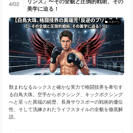
リンス」〜その全貌と圧倒的戦術、その
4/02
美学に迫る！
スポーツ
類まれなるルックスと確かな実力で格闘技界を牽引す
る白鳥大珠。空手からボクシング、キックボクシング
へと至った異端の経歴、長身サウスポーの戦術的優位
性、そして洗練されたライフスタイルの全貌を徹底解
説。