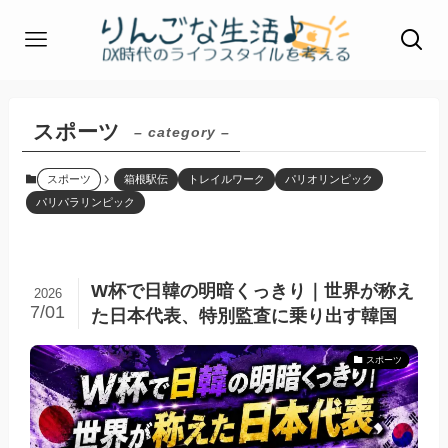
スポーツ
– category –
スポーツ
箱根駅伝
トレイルワーク
パリオリンピック
パリパラリンピック
W杯で日韓の明暗くっきり｜世界が称え
2026
7/01
た日本代表、特別監査に乗り出す韓国
スポーツ