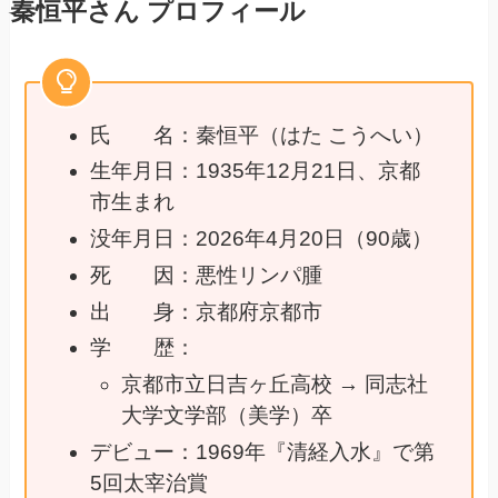
秦恒平さん プロフィール
氏 名：秦恒平（はた こうへい）
生年月日：1935年12月21日、京都
市生まれ
没年月日：2026年4月20日（90歳）
死 因：悪性リンパ腫
出 身：京都府京都市
学 歴：
京都市立日吉ヶ丘高校 → 同志社
大学文学部（美学）卒
デビュー：1969年『清経入水』で第
5回太宰治賞