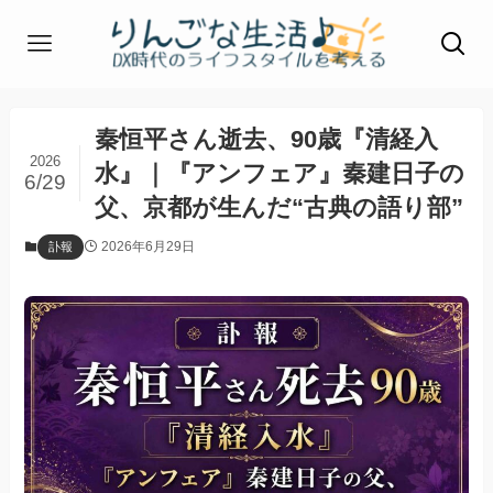
秦恒平さん逝去、90歳『清経入
2026
水』｜『アンフェア』秦建日子の
6/29
父、京都が生んだ“古典の語り部”
2026年6月29日
訃報