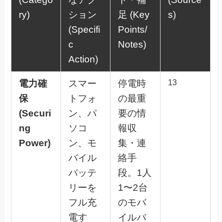
ry)
ション
足 (Key
s)
(Specifi
Points/
c
Notes)
Action)
電力確
スマー
停電時
13
保
トフォ
の最重
(Securi
ン、パ
要の情
ng
ソコ
報収
Power)
ン、モ
集・連
バイル
絡手
バッテ
段。1人
リーを
1〜2台
フル充
のモバ
電す
イルバ