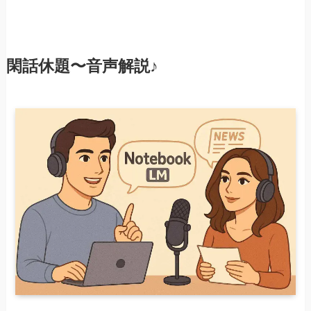
閑話休題〜音声解説♪