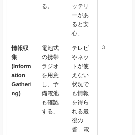
る。
ッテリ
ーがあ
ると安
心。
情報収
電池式
テレビ
3
集
の携帯
やネッ
(Inform
ラジオ
トが使
ation
を用意
えない
Gatheri
し、予
状況で
ng)
備電池
も情報
も確認
を得ら
する。
れる最
後の
砦。電