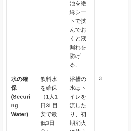
池を絶
縁シー
トで挟
んでお
くと液
漏れを
防げ
る。
水の確
飲料水
浴槽の
3
保
を確保
水はト
(Securi
（1人1
イレを
ng
日3L目
流した
Water)
安で最
り、初
低3日
期消火