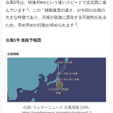
台風5号は、時速45kmという速いスピードで北北西に進
1
んでいます
。この「移動速度の速さ」が今回の台風の
大きな特徴であり、天候が急激に悪化する可能性がある
2
ため、早め早めの行動が求められます
。
台風5号 進路予報図
出典: ウェザーニュース 台風情報 (URL:
https://weathernews.jp/onebox/typhoon/) 2