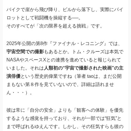
バイクで崖から飛び降り、ビルから落下し、実際にパイ
ロットとして戦闘機を操縦する──。
そのすべてが「次の限界を超える挑戦」です。
2025年公開の第8作『ファイナル・レコニング』では、
宇宙空間での撮影
もあるとか。トム・クルーズは本気で
NASAやスペースXとの連携を進めていると報じられて
いました。それは
人類初の“宇宙で撮影された映画”の主
演俳優
という歴史的偉業ですね（筆者 taoは、まだ公開
まもない第８作を見ていないので、詳細は語れませ
ん・・・）。
彼は常に「自分の安全」よりも「観客への体験」を優先
するような感覚を持っており、それが一部では“狂気”と
まで呼ばれるゆえんです。しかし、その狂気すらも彼の