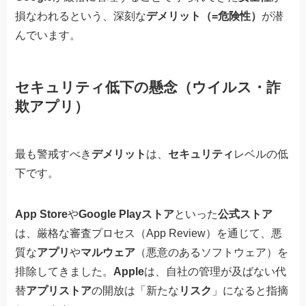
損なわれるという、深刻な
デメリット（=危険性）
が潜
んでいます。
セキュリティ低下の懸念（ウイルス・詐
欺アプリ）
最も警戒すべき
デメリット
は、
セキュリティ
レベルの低
下です。
App Store
や
Google Playストア
といった
公式ストア
は、厳格な審査プロセス（App Review）を通じて、悪
質な
アプリ
や
マルウェア
（悪意のあるソフトウェア）を
排除してきました。
Apple
は、自社の管理が及ばない代
替
アプリストア
の開放は「新たな
リスク
」になると指摘