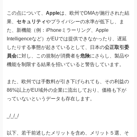
この点について、
Apple
は、欧州でDMAが施行された結
果、
セキュリティ
やプライバシーの水準が低下し、ま
た、新機能（例：iPhoneミラーリング、Apple
Intelligenceなど）がEUでは提供できなかったり、遅延
したりする事態が起きているとして、日本の
公正取引委
員会
に対し、この規制が消費者を
危険
にさらし、製品や
機能を制限する結果を招いていると警告しています。
また、欧州では手数料が引き下げられても、その利益の
86%以上がEU域外の企業に流出しており、価格も下が
っていないというデータも存在します。
_/_/_/
以下、若干前述したメリットを含め、メリット５選、そ