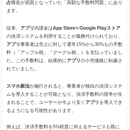
占
構造が原因となっていた「高額な手数料問題」にあり
ます。
従来、
アプリ
内課金は
App Store
や
Google Playストア
の決済システムを利用することが義務付けられており、
アプリ
事業者は売上に対して通常15%から30%もの手数
料（「アップル税」「グーグル税」）を支払っていまし
た。この手数料は、結果的に
アプリ
の小売価格に転嫁さ
れていました。
スマホ新法
が施行されると、事業者が独自の決済システ
ムを導入することが可能となり、決済手数料の競争が生
まれることで、ユーザーが今より安く
アプリ
を導入でき
るようになる可能性があります。
例えば、決済手数料を5%程度に抑えるサービスも既に