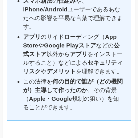
スマホ新法
の
仕組み
や、
iPhone
/
Android
ユーザーであるあな
たへの影響を平易な言葉で理解できま
す。
アプリ
のサイドローディング（
App
Store
や
Google Playストア
などの
公
式ストア
以外から
アプリ
をインストー
ルすること）などによる
セキュリティ
リスク
や
デメリット
を理解できます。
この法律を
何の目的で誰が（どの機関
が）主導して作ったのか
、その背景
（
Apple
・
Google
規制の狙い）を知
ることができます。