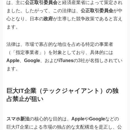
は、主に
公正取引委員会
と経済産業省によって策定され
ました。したがって、この法律は、
公正取引委員会
が中
心となり、日本の
政府
が主導した競争政策であると言え
ます。
法律は、市場で寡占的な地位を占める特定の事業者
（「指定事業者」）を対象としており、具体的には
Apple
、
Google
、および
iTunes
の3社が名指しされてい
ます。
巨大IT企業（テックジャイアント）の独
占禁止が狙い
スマホ新法
の核心的な目的は、
Apple
や
Google
などの
巨大IT企業による市場の独占的な支配構造を是正し、公