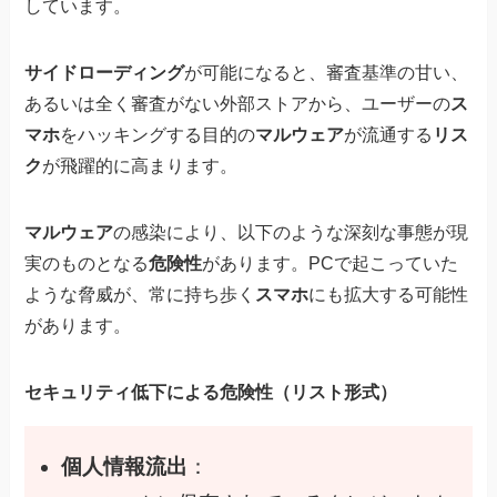
しています。
サイドローディング
が可能になると、審査基準の甘い、
あるいは全く審査がない外部ストアから、ユーザーの
ス
マホ
をハッキングする目的の
マルウェア
が流通する
リス
ク
が飛躍的に高まります。
マルウェア
の感染により、以下のような深刻な事態が現
実のものとなる
危険性
があります。PCで起こっていた
ような脅威が、常に持ち歩く
スマホ
にも拡大する可能性
があります。
セキュリティ低下による危険性（リスト形式）
個人情報流出
：