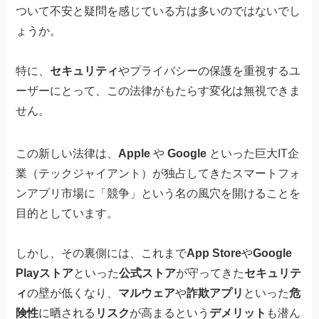
ついて不安と疑問を感じている方は多いのではないでし
ょうか。
特に、
セキュリティ
やプライバシーの保護を重視するユ
ーザーにとって、この法律がもたらす変化は無視できま
せん。
この新しい法律は、
Apple
や
Google
といった巨大IT企
業（テックジャイアント）が独占してきたスマートフォ
ンアプリ市場に「競争」という名の風穴を開けることを
目的としています。
しかし、その裏側には、これまで
App Store
や
Google
Playストア
といった
公式ストア
が守ってきた
セキュリテ
ィ
の壁が低くなり、
マルウェア
や
詐欺アプリ
といった
危
険性
に晒される
リスク
が高まるという
デメリット
も潜ん