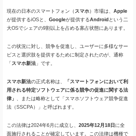
現在の日本のスマートフォン（
スマホ
）市場は、
Apple
が提供するiOSと、
Google
が提供する
Android
という二
大OSでシェアの9割以上を占める寡占状態にあります。
この状況に対し、競争を促進し、ユーザーに多様なサー
ビスと選択肢を提供するために制定されたのが、通称
「
スマホ新法
」です。
スマホ新法
の正式名称は、
「スマートフォンにおいて利
用される特定ソフトウェアに係る競争の促進に関する法
律」
、または略称として「スマホソフトウェア競争促進
法（SSCPA）」と呼ばれます。
この法律は2024年6月に成立し、
2025年12月18日
に全
面施行されることが確定しています。この法律は機種で