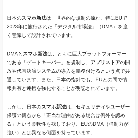
日本の
スマホ新法
は、世界的な規制の流れ、特にEUで
2023年に施行された「デジタル市場法」（DMA）を強
く意識して設計されています。
DMAと
スマホ新法
は、ともに巨大プラットフォーマー
である「ゲートキーパー」を規制し、
アプリストア
の開
放や代替決済システムの導入を義務付けるという点で共
通しています。また、日本の指針でも、EUとの間で情
報共有と連携を強化することが明記されています。
しかし、日本の
スマホ新法
は、
セキュリティ
やユーザー
保護の観点から「正当な理由がある場合は例外を認め
る」という柔軟性を残しており、EUのDMA（強制力が
強い）とは異なる側面を持っています。