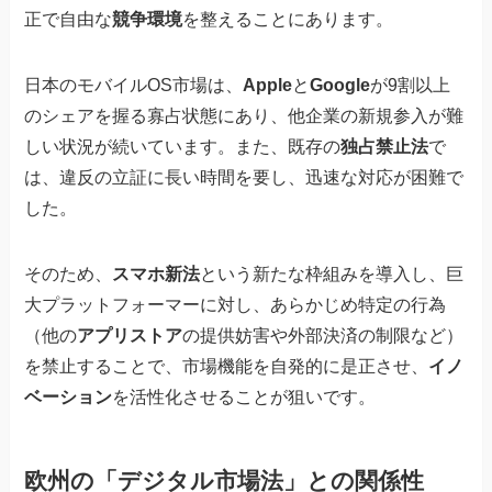
正で自由な
競争環境
を整えることにあります。
日本のモバイルOS市場は、
Apple
と
Google
が9割以上
のシェアを握る寡占状態にあり、他企業の新規参入が難
しい状況が続いています。また、既存の
独占禁止法
で
は、違反の立証に長い時間を要し、迅速な対応が困難で
した。
そのため、
スマホ新法
という新たな枠組みを導入し、巨
大プラットフォーマーに対し、あらかじめ特定の行為
（他の
アプリストア
の提供妨害や外部決済の制限など）
を禁止することで、市場機能を自発的に是正させ、
イノ
ベーション
を活性化させることが狙いです。
欧州の「デジタル市場法」との関係性