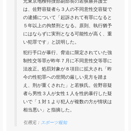
元東京地検特捜部副部長の若狭勝弁護士
は、佐野容疑者ら３人の不同意性交容疑で
の逮捕について「起訴されて有罪になると
５年以上の拘禁刑となる。原則、執行猶予
にはならずに実刑となる可能性が高く、重
い犯罪です」と説明した。
犯行手口が暴行、脅迫に限定されていた強
制性交等罪が昨年７月に不同意性交等罪に
法改正。処罰対象が８項目に拡大され「昨
今の性犯罪への世間の厳しい見方を踏ま
え、刑が重くされた」と若狭氏。佐野容疑
者ら男性３人が女性１人を性的暴行した疑
いで「１対１より犯人が複数の方が情状は
相当悪い」と指摘した。
引用元：
スポーツ報知