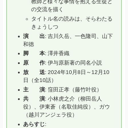
教師と様々な事情を抱える生徒と
の交流を描く
タイトル名の読みは、そらわたる
きょうしつ
演 出
: 吉川久岳、一色隆司、山下
和徳
脚 本
: 澤井香織
原 作
: 伊与原新著の同名小説
放 送
: 2024年10月8日～12月10
日（全10話）
主 演
: 窪田正孝（藤竹叶役）
共 演
: 小林虎之介（柳田岳人
役）、伊東蒼（名取佳純役）、ガウ
（越川アンジェラ役）
あらすじ
: