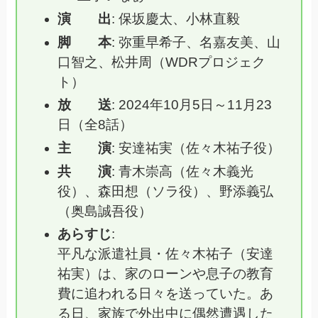
演 出
: 保坂慶太、小林直毅
脚 本
: 弥重早希子、名嘉友美、山
口智之、松井周（WDRプロジェク
ト）
放 送
: 2024年10月5日～11月23
日（全8話）
主 演
: 安達祐実（佐々木祐子役）
共 演
: 青木崇高（佐々木義光
役）、森田想（ソラ役）、野添義弘
（奥島誠吾役）
あらすじ
:
平凡な派遣社員・佐々木祐子（安達
祐実）は、家のローンや息子の教育
費に追われる日々を送っていた。あ
る日、家族で外出中に偶然遭遇した