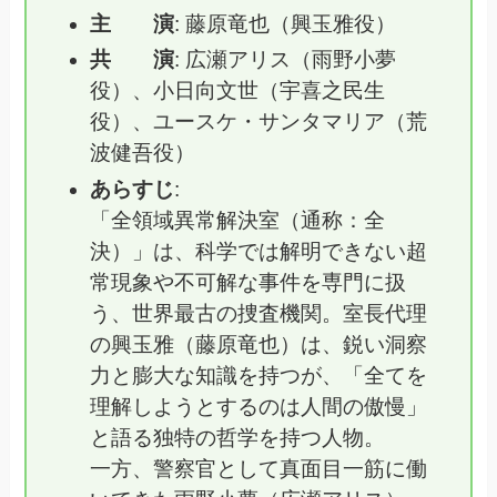
主 演
: 藤原竜也（興玉雅役）
共 演
: 広瀬アリス（雨野小夢
役）、小日向文世（宇喜之民生
役）、ユースケ・サンタマリア（荒
波健吾役）
あらすじ
:
「全領域異常解決室（通称：全
決）」は、科学では解明できない超
常現象や不可解な事件を専門に扱
う、世界最古の捜査機関。室長代理
の興玉雅（藤原竜也）は、鋭い洞察
力と膨大な知識を持つが、「全てを
理解しようとするのは人間の傲慢」
と語る独特の哲学を持つ人物。
一方、警察官として真面目一筋に働