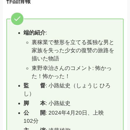
作品情報
端的紹介
:
裏稼業で整形を立てる孤独な男と
家族を失った少女の復讐の旅路を
描いた物語
東野幸治さんのコメント: 怖かっ
た！怖かった！
監 督
: 小路紘史（しょうじ ひろ
し）
脚 本
: 小路紘史
公 開
: 2024年4月20日、上映
102分