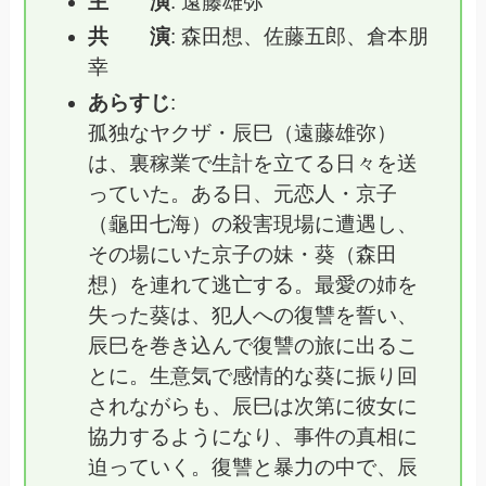
主 演
: 遠藤雄弥
共 演
: 森田想、佐藤五郎、倉本朋
幸
あらすじ
:
孤独なヤクザ・辰巳（遠藤雄弥）
は、裏稼業で生計を立てる日々を送
っていた。ある日、元恋人・京子
（龜田七海）の殺害現場に遭遇し、
その場にいた京子の妹・葵（森田
想）を連れて逃亡する。最愛の姉を
失った葵は、犯人への復讐を誓い、
辰巳を巻き込んで復讐の旅に出るこ
とに。生意気で感情的な葵に振り回
されながらも、辰巳は次第に彼女に
協力するようになり、事件の真相に
迫っていく。復讐と暴力の中で、辰