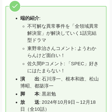
端的紹介
:
不可解な異常事件を「全領域異常
解決室」が解決していく1話完結
型ドラマ
東野幸治さんコメント: ようわか
らんけど面白い！
佐久間Pコメント: 「SPEC」好き
にはたまらない！
演 出
: 石川淳一、根本和政、松山
博昭、都築淳一
脚 本
: 黒岩勉
放 送
: 2024年10月9日～12月18
日（全10話）