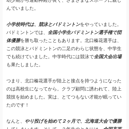
幼少期から運動神経が良く、さまざまなスポーツに親し
んでいました。
小学校時代は、競泳とバドミントン
をやっていました。
バドミントンでは、
全国小学生バドミントン選手権で団
体優勝
を勝ち取ったこともあります。北口榛花選手は、
この競泳とバドミントンの二足のわらじ状態を、中学生
でも続けていました。中学時代には競泳で
全国大会出場
も果たしました。
つまり、北口榛花選手が陸上と接点を持つようになった
のは高校生になってから。クラブ顧問に誘われて、陸上
競技を始めました。実は、とてつもない才能が眠ってい
たのです！
なんと、
やり投げを始めて２ヶ月で、北海道大会で優勝