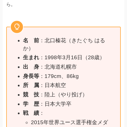
ら。
名 前
：北口榛花（きたぐち はる
か）
生まれ
：1998年3月16日（28歳）
出 身
：北海道札幌市
身長等
：179cm、86kg
所 属
：日本航空
競 技
：陸上（やり投げ）
学 歴
：日本大学卒
戦 績
：
2015年世界ユース選手権金メダ