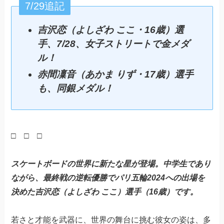
7/29追記
吉沢恋（よしざわ ここ・16歳）選
手、7/28、女子ストリートで金メダ
ル！
赤間凜音（あかま りず・17歳）選手
も、同銀メダル！
□ □ □
スケートボードの世界に新たな星が登場。中学生であり
ながら、最終戦の逆転優勝でパリ五輪2024への出場を
決めた吉沢恋（よしざわ ここ）選手（16歳）です。
若さと才能を武器に、世界の舞台に挑む彼女の姿は、多