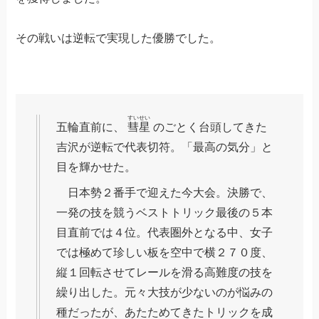
その戦いは逆転で実現した優勝でした。
すいせい
五輪直前に、
彗星
のごとく台頭してきた
吉沢が逆転で代表切符。「最高の気分」と
目を輝かせた。
日本勢２番手で迎えた今大会。決勝で、
一発の技を競うベストトリック最後の５本
目直前では４位。代表圏外となる中、女子
では極めて珍しい板を空中で横２７０度、
縦１回転させてレールを滑る高難度の技を
繰り出した。元々大技が少ないのが悩みの
種だったが、あたためてきたトリックを成