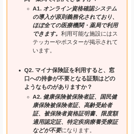
A1.
オンライン資格確認システム
の導入が原則義務化されており、
ほぼ全ての医療機関・薬局で利用
できます。
利用可能な施設にはス
テッカーやポスターが掲示されて
います。
Q2. マイナ保険証を利用すると、窓
口への持参が不要となる証類はどの
ようなものがありますか？
A2.
健康保険被保険者証、国民健
康保険被保険者証、高齢受給者
証、被保険者資格証明書、限度額
適用認定証、特定疾病療養受療証
などが不要
になります。