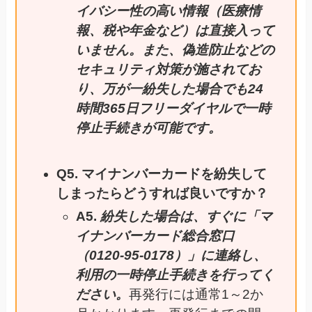
イバシー性の高い情報（医療情
報、税や年金など）は直接入って
いません。また、偽造防止などの
セキュリティ対策が施されてお
り、万が一紛失した場合でも24
時間365日フリーダイヤルで一時
停止手続きが可能です。
Q5. マイナンバーカードを紛失して
しまったらどうすれば良いですか？
A5.
紛失した場合は、すぐに「マ
イナンバーカード総合窓口
（0120-95-0178）」に連絡し、
利用の一時停止手続きを行ってく
ださい。
再発行には通常1～2か