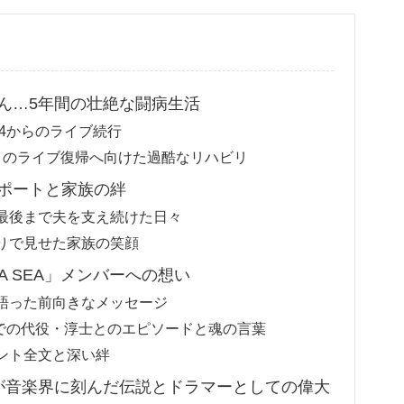
ん…5年間の壮絶な闘病生活
ジ4からのライブ続行
月のライブ復帰へ向けた過酷なリハビリ
ポートと家族の絆
最後まで夫を支え続けた日々
りで見せた家族の笑顔
A SEA」メンバーへの想い
語った前向きなメッセージ
2025」での代役・淳士とのエピソードと魂の言葉
ント全文と深い絆
さんが音楽界に刻んだ伝説とドラマーとしての偉大